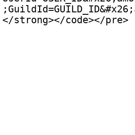
;GuildId=GUILD_ID&#x26;