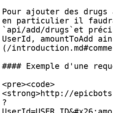
Pour ajouter des drugs 
en particulier il faudr
`api/add/drugs`et préci
UserId, amountToAdd ain
(/introduction.md#comme
#### Exemple d'une requ
<pre><code>
<strong>http://epicbots
?
UserId=USER_ID&#x26;amo