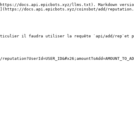
https://docs.api.epicbots.xyz/llms.txt). Markdown versio
](https://docs.api.epicbots.xyz/coinsbot/add/reputation.
ticulier il faudra utiliser la requête `api/add/rep`et p
/reputation?UserId=USER_ID&#x26;amountToAdd=AMOUNT_TO_AD