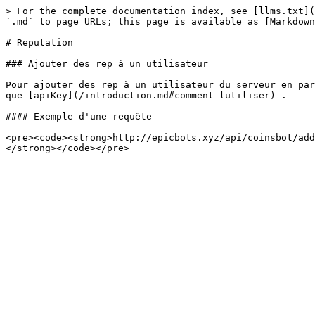
> For the complete documentation index, see [llms.txt](
`.md` to page URLs; this page is available as [Markdown
# Reputation

### Ajouter des rep à un utilisateur

Pour ajouter des rep à un utilisateur du serveur en par
que [apiKey](/introduction.md#comment-lutiliser) .

#### Exemple d'une requête

<pre><code><strong>http://epicbots.xyz/api/coinsbot/add