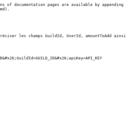
ns of documentation pages are available by appending 
md).

réciser les champs GuildId, UserId, amountToAdd ainsi 
D&#x26;GuildId=GUILD_ID&#x26;apiKey=API_KEY
